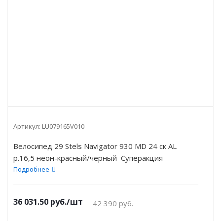
Артикул:
LU079165V010
Велосипед 29 Stels Navigator 930 MD 24 ск AL
р.16,5 неон-красный/черный Суперакция
Подробнее
36 031.50
руб.
/шт
42 390
руб.