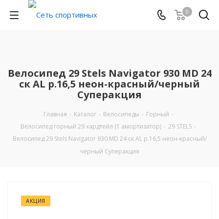
0
Велосипед 29 Stels Navigator 930 MD 24
ск AL р.16,5 неон-красный/черный
Суперакция
Главная
-
Каталог
-
Велосипеды
-
Горный
-
Велосипед горный 29 хардтейл (1 амортизатор)
-
29 STELS
-
Велосипед 29 Stels Navigator 930 MD 24 ск AL р.16,5 неон-красный/
черный Суперакция
АКЦИЯ