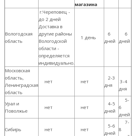
магазина
г.Череповец -
до 2 дней
Доставка в
Вологодская
другие районы
6
6
1 день
область
Вологодской
дней
дней
области -
определяется
индивидуально.
Московская
область,
2-3
нет
нет
3-4
Ленинградская
дня
дня
область
5-
Урал и
4-5
нет
нет
6
Поволжье
дней
дней
7-
5-6
Сибирь
нет
нет
8
дней