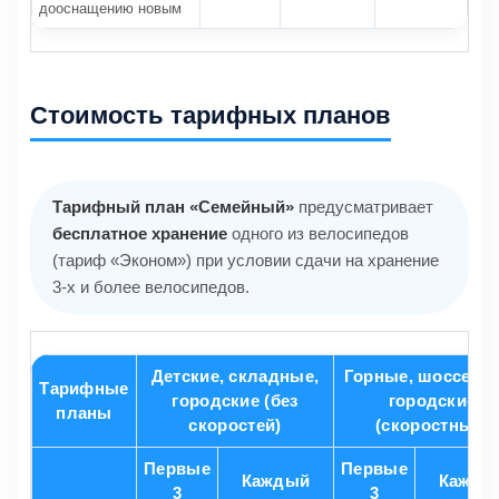
дооснащению новым
Стоимость тарифных планов
Тарифный план «Семейный»
предусматривает
бесплатное хранение
одного из велосипедов
(тариф «Эконом») при условии сдачи на хранение
3-х и более велосипедов.
Детские, складные,
Горные, шоссейн
Тарифные
городские (без
городские
планы
скоростей)
(скоростные)
Первые
Первые
Каждый
Кажды
3
3