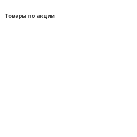
Товары по акции
Велосипед 26 Tech Team Neon D 16 ск р.16 AL черный
Акция