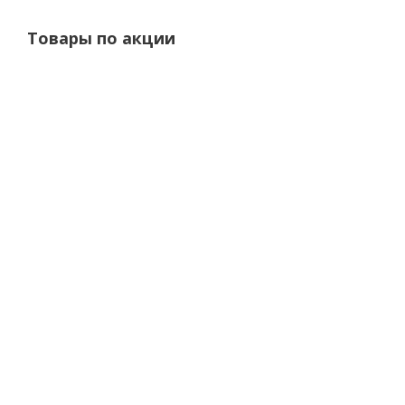
Товары по акции
Велосипед Black Aqua Chic-5 (зеленый)
Велосипе
Нет в наличии