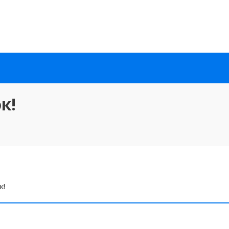
к!
к!