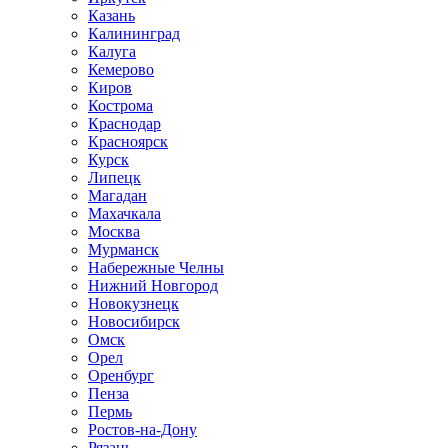
Казань
Калининград
Калуга
Кемерово
Киров
Кострома
Краснодар
Красноярск
Курск
Липецк
Магадан
Махачкала
Москва
Мурманск
Набережные Челны
Нижний Новгород
Новокузнецк
Новосибирск
Омск
Орел
Оренбург
Пенза
Пермь
Ростов-на-Дону
Рязань