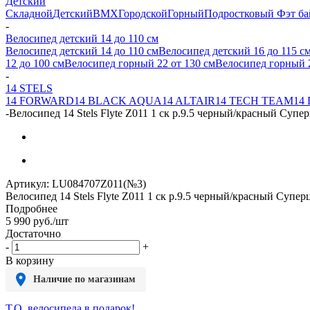
Детский
Складной
Детский
BMX
Городской
Горный
Подростковый
Фэт ба
-
Велосипед детский 14 до 110 см
Велосипед детский 14 до 110 см
Велосипед детский 16 до 115 с
12 до 100 см
Велосипед горный 22 от 130 см
Велосипед горный 2
-
14 STELS
14 FORWARD
14 BLACK AQUA
14 ALTAIR
14 TECH TEAM
14
-
Велосипед 14 Stels Flyte Z011 1 ск р.9.5 черный/красный Супе
Артикул:
LU084707Z011(№3)
Велосипед 14 Stels Flyte Z011 1 ск р.9.5 черный/красный Супер
Подробнее
5 990
руб.
/шт
Достаточно
-
+
В корзину
Наличие по магазинам
Т.О. велосипеда в подарок!