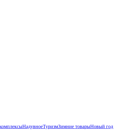
комплексы
Надувное
Туризм
Зимние товары
Новый год