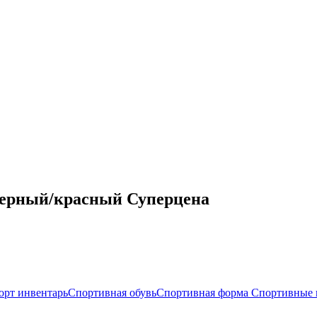
.5 черный/красный Суперцена
орт инвентарь
Спортивная обувь
Спортивная форма
Спортивные 