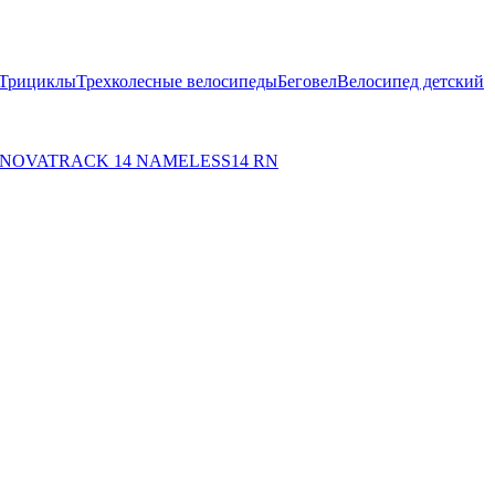
Трициклы
Трехколесные велосипеды
Беговел
Велосипед детский
 NOVATRACK
14 NAMELESS
14 RN