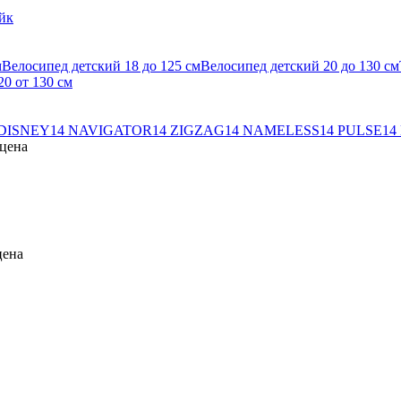
йк
м
Велосипед детский 18 до 125 см
Велосипед детский 20 до 130 см
0 от 130 см
 DISNEY
14 NAVIGATOR
14 ZIGZAG
14 NAMELESS
14 PULSE
14
рцена
цена