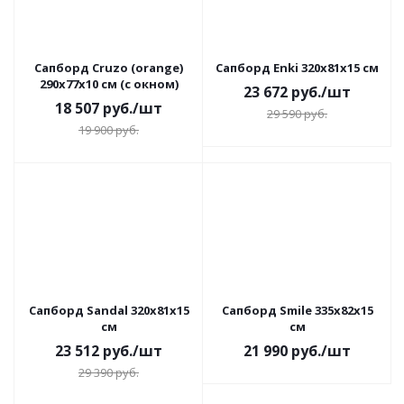
Сапборд Cruzo (orange)
Сапборд Enki 320x81x15 см
290x77x10 см (с окном)
23 672
руб.
/шт
18 507
руб.
/шт
29 590
руб.
19 900
руб.
Сапборд Sandal 320x81x15
Сапборд Smile 335x82x15
см
см
23 512
руб.
/шт
21 990
руб.
/шт
29 390
руб.