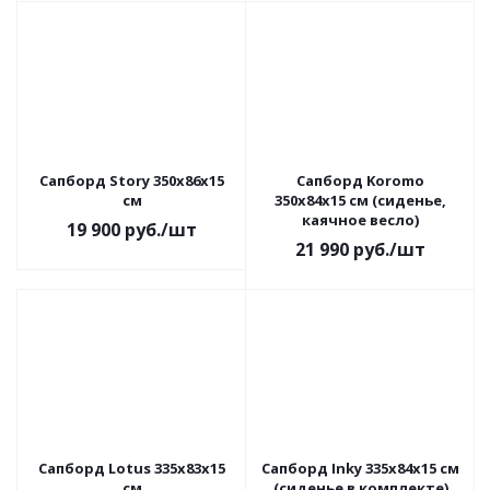
Сапборд Story 350x86x15
Сапборд Koromo
см
350x84x15 см (сиденье,
каячное весло)
19 900
руб.
/шт
21 990
руб.
/шт
Сапборд Lotus 335x83x15
Сапборд Inky 335x84x15 см
см
(сиденье в комплекте)