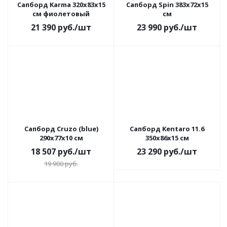
Сапборд Karma 320x83x15
Сапборд Spin 383x72x15
см фиолетовый
см
21 390
руб.
/шт
23 990
руб.
/шт
Сапборд Cruzo (blue)
Сапборд Kentaro 11.6
290x77x10 см
350x86x15 см
18 507
руб.
/шт
23 290
руб.
/шт
19 900
руб.