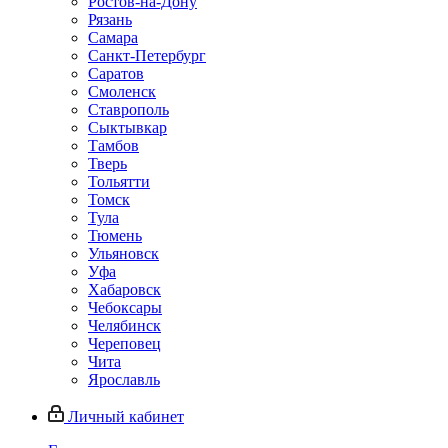
Ростов-на-Дону
Рязань
Самара
Санкт-Петербург
Саратов
Смоленск
Ставрополь
Сыктывкар
Тамбов
Тверь
Тольятти
Томск
Тула
Тюмень
Ульяновск
Уфа
Хабаровск
Чебоксары
Челябинск
Череповец
Чита
Ярославль
Личный кабинет