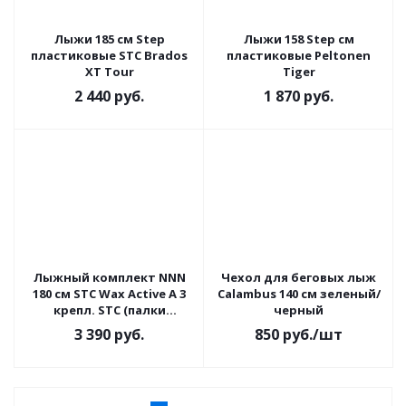
Лыжи 185 см Step
Лыжи 158 Step см
пластиковые STC Brados
пластиковые Peltonen
XT Tour
Tiger
2 440
руб.
1 870
руб.
Лыжный комплект NNN
Чехол для беговых лыж
180 см STC Wax Active A 3
Calambus 140 см зеленый/
крепл. STC (палки
черный
стеклопластик)
3 390
руб.
850
руб.
/шт