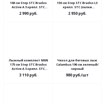
160 см Step STC Brados
150 см Step STC Brados LS
Active A 3 крепл. STC
крепл. STC (палки
(палки стеклопластик)
стеклопластик)
2 990
руб.
2 950
руб.
Лыжный комплект NNN
Чехол для беговых лыж
175 см Step STC Brados
Calambus 190 см зеленый/
Active A 3 крепл. STC
черный
(палки стеклопластик)
3 110
руб.
980
руб.
/шт