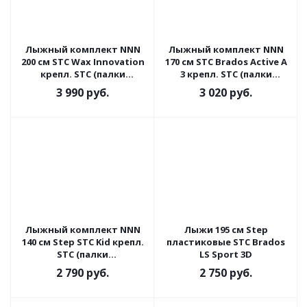
Лыжный комплект NNN
Лыжный комплект NNN
200 см STC Wax Innovation
170 см STC Brados Active A
крепл. STC (палки
3 крепл. STC (палки
стеклопластик)
стеклопластик)
3 990
руб.
3 020
руб.
Лыжный комплект NNN
Лыжи 195 см Step
140 см Step STC Kid крепл.
пластиковые STC Brados
STC (палки
LS Sport 3D
стеклопластик)
2 790
руб.
2 750
руб.