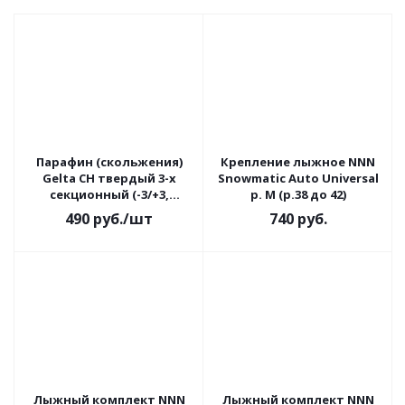
Парафин (скольжения)
Крепление лыжное NNN
Gelta CH твердый 3-х
Snowmatic Auto Universal
секционный (-3/+3,
р. М (р.38 до 42)
-1/-6,-7/-12) 60 г.
490
руб.
/шт
740
руб.
Лыжный комплект NNN
Лыжный комплект NNN