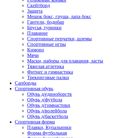
Скейтборд
Защита
Мешок бокс, груша, лапа бокс
Гантели, бодибар
Брусья, турники
Плавание
Спортивные перчатки, шлемы
Спортивные игры
Кимоно
Мячи
Маски, наборы для плавания, ласты
Тяжелая атлетика
Фитнес и гимнастика
Трекинговые палки
Сапборды
Спортивная обувь
Обувь д/единоборств
Обувь д/футбола
Обувь д/гимнастики
Обувь д/волейбола
Обувь д/баскетбола
Спортивная форма
Плавки, Купальники
Форма футбольная