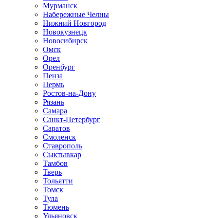
Мурманск
Набережные Челны
Нижний Новгород
Новокузнецк
Новосибирск
Омск
Орел
Оренбург
Пенза
Пермь
Ростов-на-Дону
Рязань
Самара
Санкт-Петербург
Саратов
Смоленск
Ставрополь
Сыктывкар
Тамбов
Тверь
Тольятти
Томск
Тула
Тюмень
Ульяновск