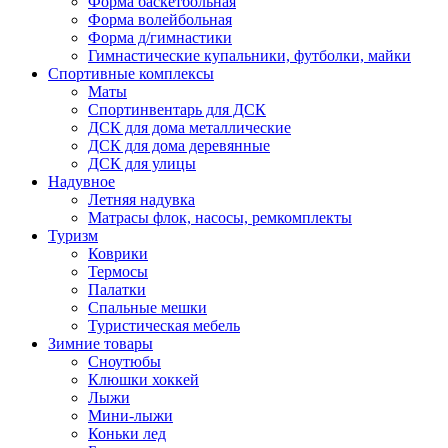
Форма баскетбольная
Форма волейбольная
Форма д/гимнастики
Гимнастические купальники, футболки, майки
Спортивные комплексы
Маты
Спортинвентарь для ДСК
ДСК для дома металлические
ДСК для дома деревянные
ДСК для улицы
Надувное
Летняя надувка
Матрасы флок, насосы, ремкомплекты
Туризм
Коврики
Термосы
Палатки
Спальные мешки
Туристическая мебель
Зимние товары
Сноутюбы
Клюшки хоккей
Лыжи
Мини-лыжи
Коньки лед