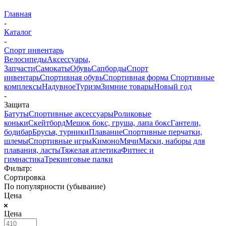
Главная
-
Каталог
-
Спорт инвентарь
Велосипеды
Аксессуары,
Запчасти
Самокаты
Обувь
Сапборды
Спорт
инвентарь
Спортивная обувь
Спортивная форма
Спортивные
комплексы
Надувное
Туризм
Зимние товары
Новый год
-
Защита
Батуты
Спортивные аксессуары
Роликовые
коньки
Скейтборд
Мешок бокс, груша, лапа бокс
Гантели,
бодибар
Брусья, турники
Плавание
Спортивные перчатки,
шлемы
Спортивные игры
Кимоно
Мячи
Маски, наборы для
плавания, ласты
Тяжелая атлетика
Фитнес и
гимнастика
Трекинговые палки
Фильтр:
Сортировка
По популярности (убывание)
Цена
Цена