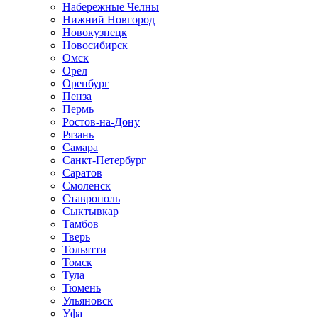
Набережные Челны
Нижний Новгород
Новокузнецк
Новосибирск
Омск
Орел
Оренбург
Пенза
Пермь
Ростов-на-Дону
Рязань
Самара
Санкт-Петербург
Саратов
Смоленск
Ставрополь
Сыктывкар
Тамбов
Тверь
Тольятти
Томск
Тула
Тюмень
Ульяновск
Уфа