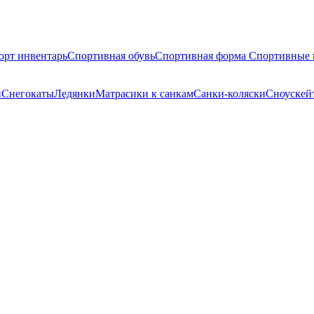
орт инвентарь
Спортивная обувь
Спортивная форма
Спортивные 
и
Снегокаты
Ледянки
Матрасики к санкам
Санки-коляски
Сноускейт