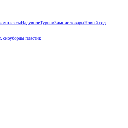
комплексы
Надувное
Туризм
Зимние товары
Новый год
, сноуборды пластик