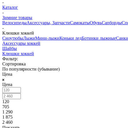
-
Каталог
-
Зимние товары
Велосипеды
Аксессуары, Запчасти
Самокаты
Обувь
Сапборды
Сп
-
Клюшки хоккей
Сноутюбы
Лыжи
Мини-лыжи
Коньки лед
Ботинки лыжные
Санк
Аксессуары хоккей
Шайбы
Клюшки хоккей
Фильтр:
Сортировка
По популярности (убывание)
Цена
Цена
120
705
1 290
1 875
2 460
Показать