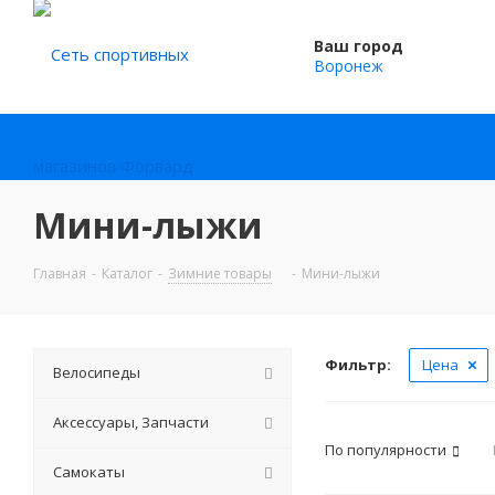
Ваш город
Воронеж
Мини-лыжи
Главная
-
Каталог
-
Зимние товары
-
Мини-лыжи
Фильтр:
Цена
Велосипеды
Аксессуары, Запчасти
По популярности
Самокаты