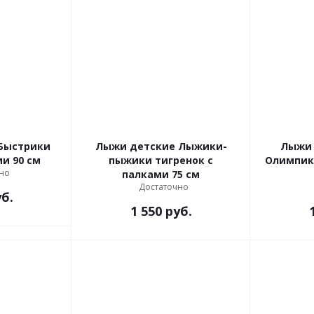
Быстрики
Лыжи детские Лыжики-
Лыжи 
и 90 см
пыжики тигренок с
Олимпик
но
палками 75 см
Достаточно
б.
1 550
руб.