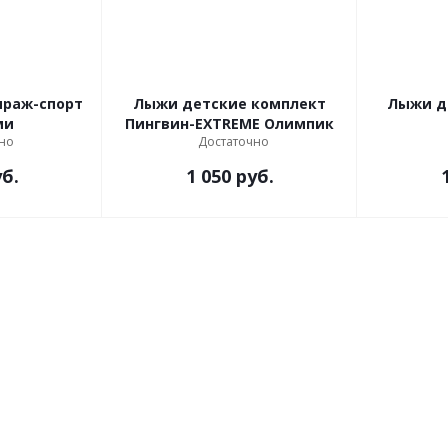
Лыжи детские комплект
Лыжи д
ми
Пингвин-EXTREME Олимпик
но
Достаточно
б.
1 050
руб.