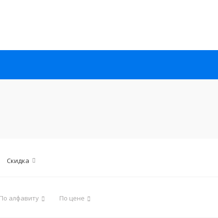
Скидка
По алфавиту
По цене