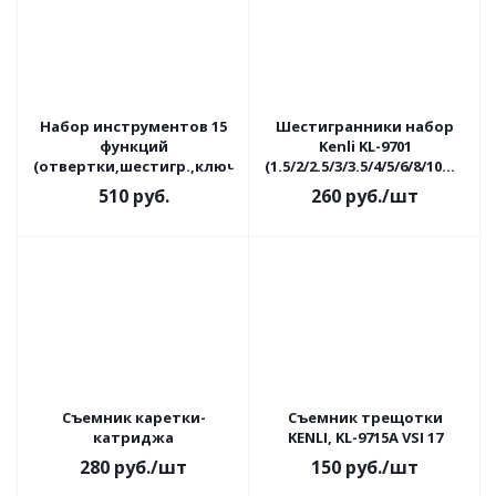
Набор инструментов 15
Шестигранники набор
функций
Kenli KL-9701
(отвертки,шестигр.,ключи:2/2,5/3/4/5/6+8/9/10мм)
(1.5/2/2.5/3/3.5/4/5/6/8/10мм)
на кольце
510
руб.
260
руб.
/шт
Съемник каретки-
Съемник трещотки
катриджа
KENLI, KL-9715A VSI 17
280
руб.
/шт
150
руб.
/шт