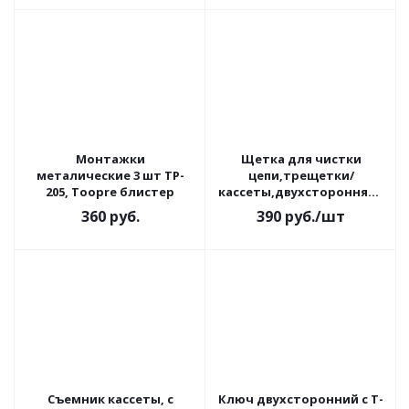
Монтажки
Щетка для чистки
металические 3 шт TP-
цепи,трещетки/
205, Toopre блистер
кассеты,двухсторонняя,с
тройным охватом KL-
360
руб.
390
руб.
/шт
7006 trix
Съемник кассеты, с
Ключ двухсторонний с Т-