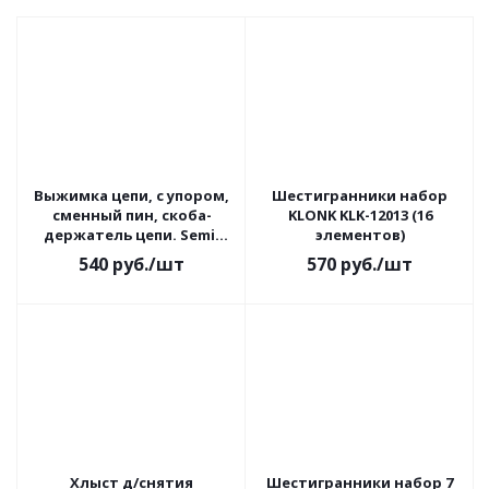
Выжимка цепи, с упором,
Шестигранники набор
сменный пин, скоба-
KLONK KLK-12013 (16
держатель цепи. Semi-
элементов)
pro, Forward
540
руб.
/шт
570
руб.
/шт
Хлыст д/снятия
Шестигранники набор 7